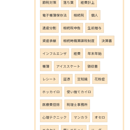
節税対策
落ち葉
経費計上
電子帳簿保存法
相続税
個人
遺産分割
相続税申告
生前贈与
資産承継
相続時精算課税制度
決算書
インフルエンザ
経費
年末年始
帳簿
アイススケート
領収書
レシート
証憑
豆知識
花粉症
ホッカイロ
使い捨てカイロ
医療費控除
税理士事務所
心理テクニック
マンカラ
オセロ
エクセル
察してちゃん
リーダー