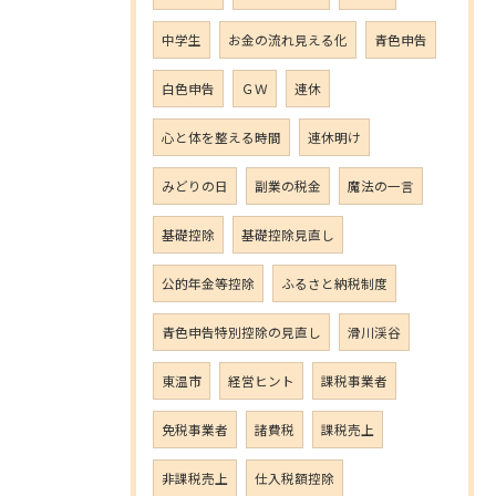
中学生
お金の流れ見える化
青色申告
白色申告
ＧＷ
連休
心と体を整える時間
連休明け
みどりの日
副業の税金
魔法の一言
基礎控除
基礎控除見直し
公的年金等控除
ふるさと納税制度
青色申告特別控除の見直し
滑川渓谷
東温市
経営ヒント
課税事業者
免税事業者
諸費税
課税売上
非課税売上
仕入税額控除