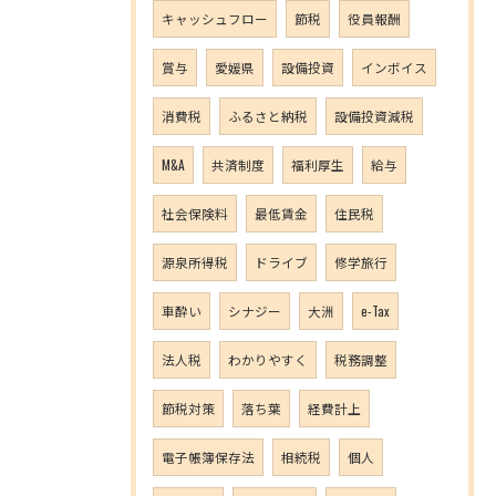
キャッシュフロー
節税
役員報酬
賞与
愛媛県
設備投資
インボイス
消費税
ふるさと納税
設備投資減税
M&A
共済制度
福利厚生
給与
社会保険料
最低賃金
住民税
源泉所得税
ドライブ
修学旅行
車酔い
シナジー
大洲
e-Tax
法人税
わかりやすく
税務調整
節税対策
落ち葉
経費計上
電子帳簿保存法
相続税
個人