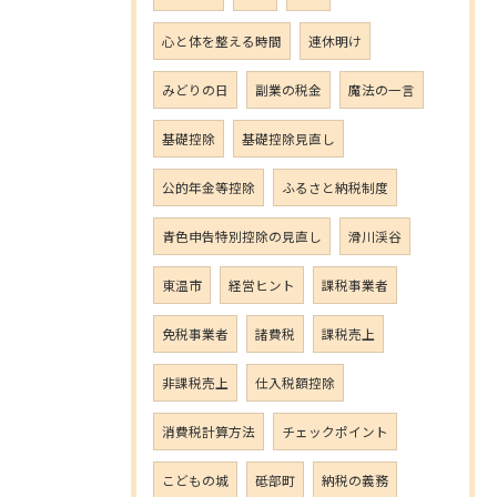
心と体を整える時間
連休明け
みどりの日
副業の税金
魔法の一言
基礎控除
基礎控除見直し
公的年金等控除
ふるさと納税制度
青色申告特別控除の見直し
滑川渓谷
東温市
経営ヒント
課税事業者
免税事業者
諸費税
課税売上
非課税売上
仕入税額控除
消費税計算方法
チェックポイント
こどもの城
砥部町
納税の義務