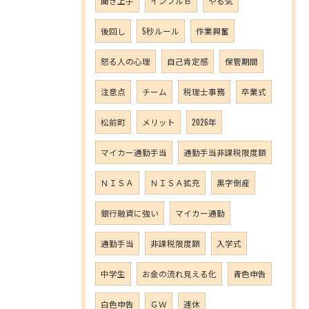
聞き上手
インフルＢ
やる気
後回し
5秒ルール
作業興奮
怒る人の心理
自己肯定感
保管期間
注意点
チーム
税理士事務
卒業式
松前町
メリット
2026年
マイカー通勤手当
通勤手当非課税限度額
ＮＩＳＡ
ＮＩＳＡ拡充
黒字倒産
銀行融資に強い
マイカー通勤
通勤手当
非課税限度額
入学式
中学生
お金の流れ見える化
青色申告
白色申告
ＧＷ
連休