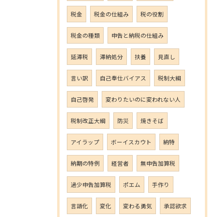
税金
税金の仕組み
税の役割
税金の種類
申告と納税の仕組み
延滞税
滞納処分
扶養
見直し
言い訳
自己奉仕バイアス
税制大綱
自己啓発
変わりたいのに変われない人
税制改正大綱
防災
焼きそば
アイラップ
ボーイスカウト
納特
納期の特例
経営者
無申告加算税
過少申告加算税
ポエム
手作り
言語化
変化
変わる勇気
承認欲求