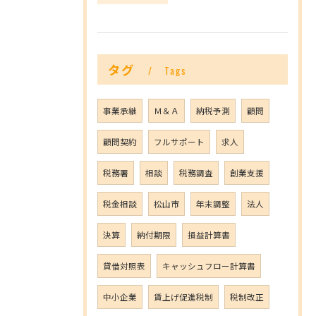
タグ
Tags
事業承継
Ｍ＆Ａ
納税予測
顧問
顧問契約
フルサポート
求人
税務署
相談
税務調査
創業支援
税金相談
松山市
年末調整
法人
決算
納付期限
損益計算書
貸借対照表
キャッシュフロー計算書
中小企業
賃上げ促進税制
税制改正