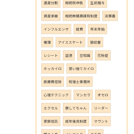
遺産分割
相続税申告
生前贈与
資産承継
相続時精算課税制度
決算書
インフルエンザ
経費
年末年始
帳簿
アイススケート
領収書
レシート
証憑
豆知識
花粉症
ホッカイロ
使い捨てカイロ
医療費控除
税理士事務所
心理テクニック
マンカラ
オセロ
エクセル
察してちゃん
リーダー
家族信託
成年後見制度
マウント