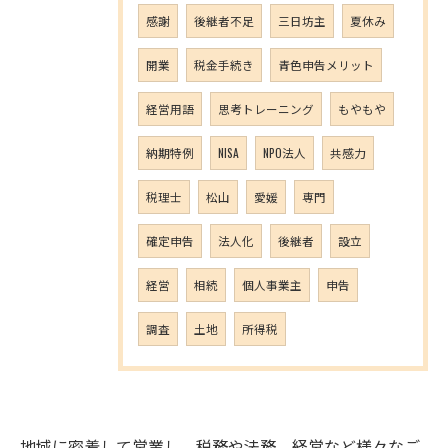
感謝
後継者不足
三日坊主
夏休み
開業
税金手続き
青色申告メリット
経営用語
思考トレーニング
もやもや
納期特例
NISA
NPO法人
共感力
税理士
松山
愛媛
専門
確定申告
法人化
後継者
設立
経営
相続
個人事業主
申告
調査
土地
所得税
地域に密着して営業し、税務や法務、経営など様々なご