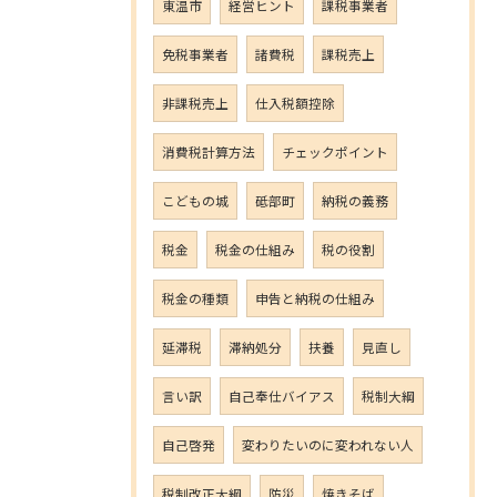
東温市
経営ヒント
課税事業者
免税事業者
諸費税
課税売上
非課税売上
仕入税額控除
消費税計算方法
チェックポイント
こどもの城
砥部町
納税の義務
税金
税金の仕組み
税の役割
税金の種類
申告と納税の仕組み
延滞税
滞納処分
扶養
見直し
言い訳
自己奉仕バイアス
税制大綱
自己啓発
変わりたいのに変われない人
税制改正大綱
防災
焼きそば