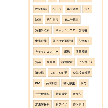
税金相談
松山市
年末調整
法人
決算
納付期限
損益計算書
貸借対照表
キャッシュフロー計算書
中小企業
賃上げ促進税制
税制改正
キャッシュフロー
節税
役員報酬
賞与
愛媛県
設備投資
インボイス
消費税
ふるさと納税
設備投資減税
M&A
共済制度
福利厚生
給与
社会保険料
最低賃金
住民税
源泉所得税
ドライブ
修学旅行