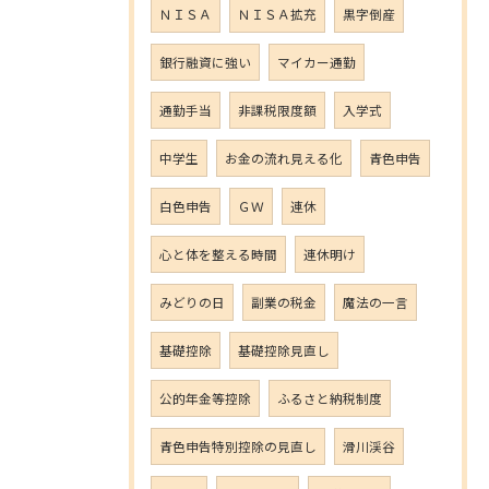
ＮＩＳＡ
ＮＩＳＡ拡充
黒字倒産
銀行融資に強い
マイカー通勤
通勤手当
非課税限度額
入学式
中学生
お金の流れ見える化
青色申告
白色申告
ＧＷ
連休
心と体を整える時間
連休明け
みどりの日
副業の税金
魔法の一言
基礎控除
基礎控除見直し
公的年金等控除
ふるさと納税制度
青色申告特別控除の見直し
滑川渓谷