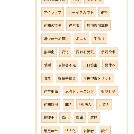
アイラップ
ボーイスカウト
納特
納期の特例
経営者
無申告加算税
過少申告加算税
ポエム
手作り
言語化
変化
変わる勇気
承認欲求
感謝
後継者不足
三日坊主
夏休み
開業
税金手続き
青色申告メリット
経営用語
思考トレーニング
もやもや
納期特例
NISA
NPO法人
共感力
税理士
松山
愛媛
専門
確定申告
法人化
後継者
設立