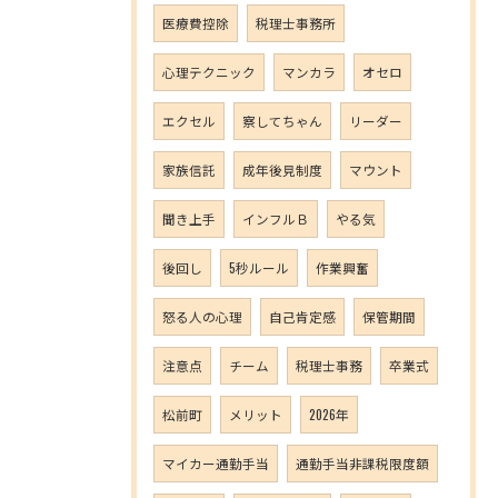
医療費控除
税理士事務所
心理テクニック
マンカラ
オセロ
エクセル
察してちゃん
リーダー
家族信託
成年後見制度
マウント
聞き上手
インフルＢ
やる気
後回し
5秒ルール
作業興奮
怒る人の心理
自己肯定感
保管期間
注意点
チーム
税理士事務
卒業式
松前町
メリット
2026年
マイカー通勤手当
通勤手当非課税限度額