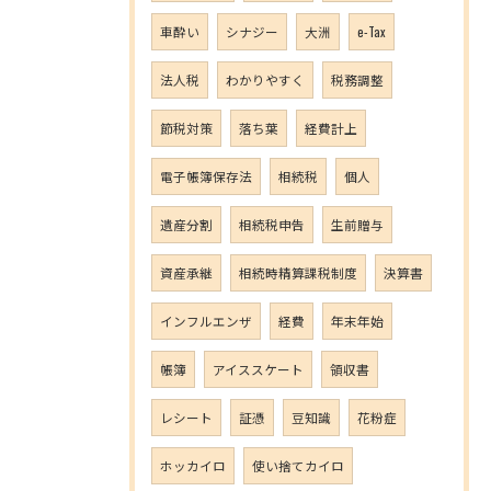
車酔い
シナジー
大洲
e-Tax
法人税
わかりやすく
税務調整
節税対策
落ち葉
経費計上
電子帳簿保存法
相続税
個人
遺産分割
相続税申告
生前贈与
資産承継
相続時精算課税制度
決算書
インフルエンザ
経費
年末年始
帳簿
アイススケート
領収書
レシート
証憑
豆知識
花粉症
ホッカイロ
使い捨てカイロ