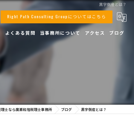
黒字倒産とは？
Right Path Consulting Groupについてはこちら
声
よくある質問
当事務所について
アクセス
ブログ
事業承継
顧問
相続
税務
創業支援
税理士なら廣瀬和隆税理士事務所
ブログ
黒字倒産とは？