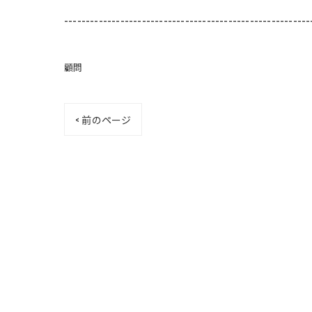
---------------------------------------------------------
顧問
< 前のページ