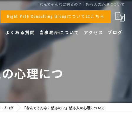
「なんでそんなに怒るの？」怒る人の心理について
Right Path Consulting Groupについてはこちら
声
よくある質問
当事務所について
アクセス
ブログ
事業承継
顧問
人の心理につ
相続
税務
創業支援
ブログ
「なんでそんなに怒るの？」怒る人の心理について