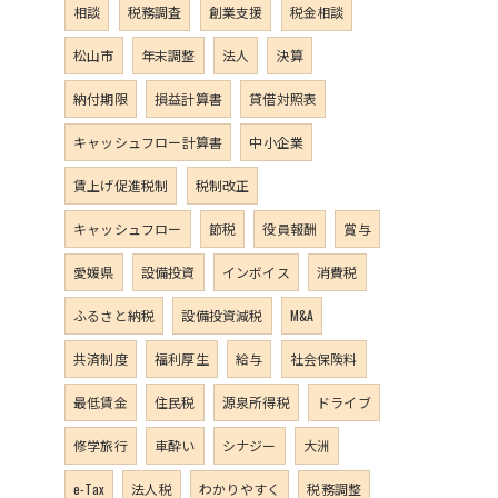
相談
税務調査
創業支援
税金相談
松山市
年末調整
法人
決算
納付期限
損益計算書
貸借対照表
キャッシュフロー計算書
中小企業
賃上げ促進税制
税制改正
キャッシュフロー
節税
役員報酬
賞与
愛媛県
設備投資
インボイス
消費税
ふるさと納税
設備投資減税
M&A
共済制度
福利厚生
給与
社会保険料
最低賃金
住民税
源泉所得税
ドライブ
修学旅行
車酔い
シナジー
大洲
e-Tax
法人税
わかりやすく
税務調整