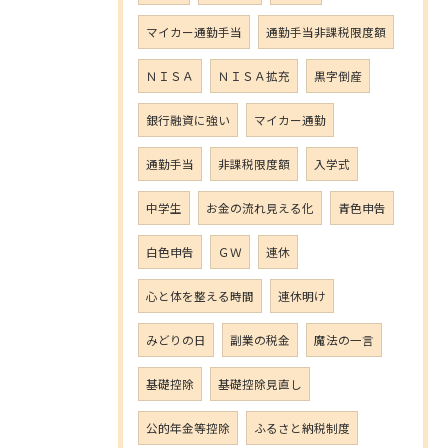
マイカー通勤手当
通勤手当非課税限度額
ＮＩＳＡ
ＮＩＳＡ拡充
黒字倒産
銀行融資に強い
マイカー通勤
通勤手当
非課税限度額
入学式
中学生
お金の流れ見える化
青色申告
白色申告
ＧＷ
連休
心と体を整える時間
連休明け
みどりの日
副業の税金
魔法の一言
基礎控除
基礎控除見直し
公的年金等控除
ふるさと納税制度