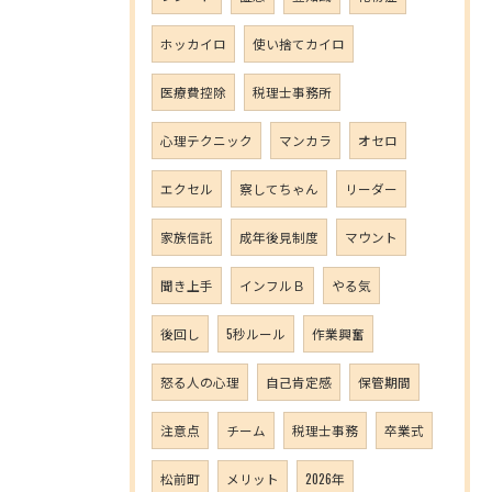
ホッカイロ
使い捨てカイロ
医療費控除
税理士事務所
心理テクニック
マンカラ
オセロ
エクセル
察してちゃん
リーダー
家族信託
成年後見制度
マウント
聞き上手
インフルＢ
やる気
後回し
5秒ルール
作業興奮
怒る人の心理
自己肯定感
保管期間
注意点
チーム
税理士事務
卒業式
松前町
メリット
2026年