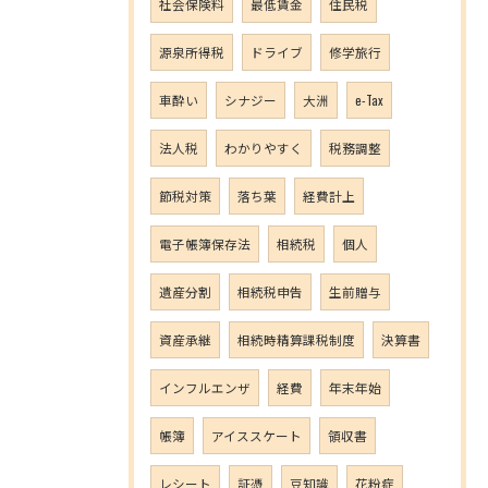
社会保険料
最低賃金
住民税
源泉所得税
ドライブ
修学旅行
車酔い
シナジー
大洲
e-Tax
法人税
わかりやすく
税務調整
節税対策
落ち葉
経費計上
電子帳簿保存法
相続税
個人
遺産分割
相続税申告
生前贈与
資産承継
相続時精算課税制度
決算書
インフルエンザ
経費
年末年始
帳簿
アイススケート
領収書
レシート
証憑
豆知識
花粉症