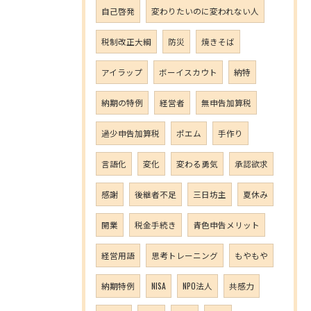
自己啓発
変わりたいのに変われない人
税制改正大綱
防災
焼きそば
アイラップ
ボーイスカウト
納特
納期の特例
経営者
無申告加算税
過少申告加算税
ポエム
手作り
言語化
変化
変わる勇気
承認欲求
感謝
後継者不足
三日坊主
夏休み
開業
税金手続き
青色申告メリット
経営用語
思考トレーニング
もやもや
納期特例
NISA
NPO法人
共感力