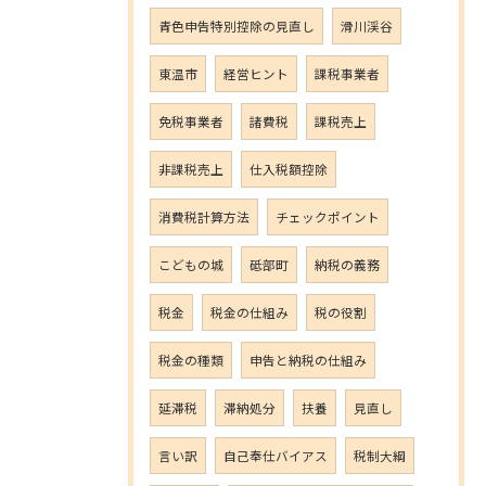
青色申告特別控除の見直し
滑川渓谷
東温市
経営ヒント
課税事業者
免税事業者
諸費税
課税売上
非課税売上
仕入税額控除
消費税計算方法
チェックポイント
こどもの城
砥部町
納税の義務
税金
税金の仕組み
税の役割
税金の種類
申告と納税の仕組み
延滞税
滞納処分
扶養
見直し
言い訳
自己奉仕バイアス
税制大綱