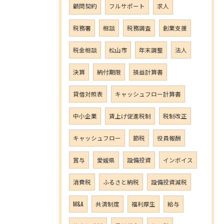
顧問契約
フルサポート
求人
税務署
相談
税務調査
創業支援
税金相談
松山市
年末調整
法人
決算
納付期限
損益計算書
貸借対照表
キャッシュフロー計算書
中小企業
賃上げ促進税制
税制改正
キャッシュフロー
節税
役員報酬
賞与
愛媛県
設備投資
インボイス
消費税
ふるさと納税
設備投資減税
M&A
共済制度
福利厚生
給与