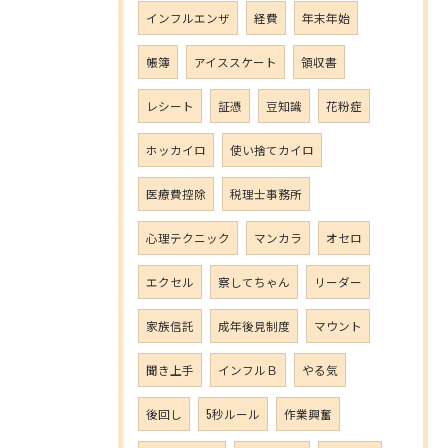
インフルエンザ
経費
年末年始
帳簿
アイススケート
領収書
レシート
証憑
豆知識
花粉症
ホッカイロ
使い捨てカイロ
医療費控除
税理士事務所
心理テクニック
マンカラ
オセロ
エクセル
察してちゃん
リーダー
家族信託
成年後見制度
マウント
聞き上手
インフルＢ
やる気
後回し
5秒ルール
作業興奮