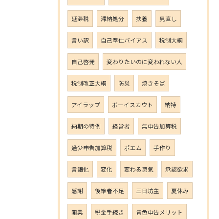
延滞税
滞納処分
扶養
見直し
言い訳
自己奉仕バイアス
税制大綱
自己啓発
変わりたいのに変われない人
税制改正大綱
防災
焼きそば
アイラップ
ボーイスカウト
納特
納期の特例
経営者
無申告加算税
過少申告加算税
ポエム
手作り
言語化
変化
変わる勇気
承認欲求
感謝
後継者不足
三日坊主
夏休み
開業
税金手続き
青色申告メリット