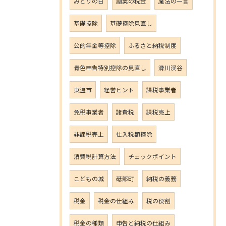
みどりの日
副業の税金
魔法の一言
基礎控除
基礎控除見直し
公的年金等控除
ふるさと納税制度
青色申告特別控除の見直し
滑川渓谷
東温市
経営ヒント
課税事業者
免税事業者
諸費税
課税売上
非課税売上
仕入税額控除
消費税計算方法
チェックポイント
こどもの城
砥部町
納税の義務
税金
税金の仕組み
税の役割
税金の種類
申告と納税の仕組み