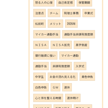
怒る人の心理
自己肯定感
保管期間
注意点
チーム
税理士事務
卒業式
松前町
メリット
2026年
マイカー通勤手当
通勤手当非課税限度額
ＮＩＳＡ
ＮＩＳＡ拡充
黒字倒産
銀行融資に強い
マイカー通勤
通勤手当
非課税限度額
入学式
中学生
お金の流れ見える化
青色申告
白色申告
ＧＷ
連休
心と体を整える時間
連休明け