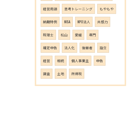
経営用語
思考トレーニング
もやもや
納期特例
NISA
NPO法人
共感力
税理士
松山
愛媛
専門
確定申告
法人化
後継者
設立
経営
相続
個人事業主
申告
調査
土地
所得税