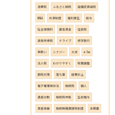
消費税
ふるさと納税
設備投資減税
M&A
共済制度
福利厚生
給与
社会保険料
最低賃金
住民税
源泉所得税
ドライブ
修学旅行
車酔い
シナジー
大洲
e-Tax
法人税
わかりやすく
税務調整
節税対策
落ち葉
経費計上
電子帳簿保存法
相続税
個人
遺産分割
相続税申告
生前贈与
資産承継
相続時精算課税制度
決算書