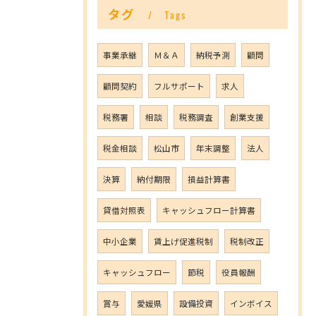
タグ
Tags
事業承継
Ｍ＆Ａ
納税予測
顧問
顧問契約
フルサポート
求人
税務署
相談
税務調査
創業支援
税金相談
松山市
年末調整
法人
決算
納付期限
損益計算書
貸借対照表
キャッシュフロー計算書
中小企業
賃上げ促進税制
税制改正
キャッシュフロー
節税
役員報酬
賞与
愛媛県
設備投資
インボイス