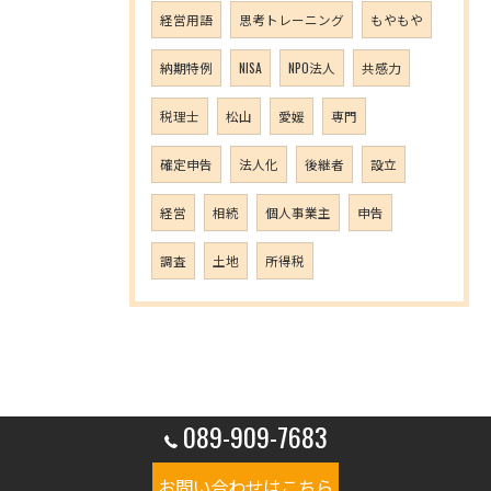
経営用語
思考トレーニング
もやもや
納期特例
NISA
NPO法人
共感力
税理士
松山
愛媛
専門
確定申告
法人化
後継者
設立
経営
相続
個人事業主
申告
調査
土地
所得税
089-909-7683
お問い合わせはこちら