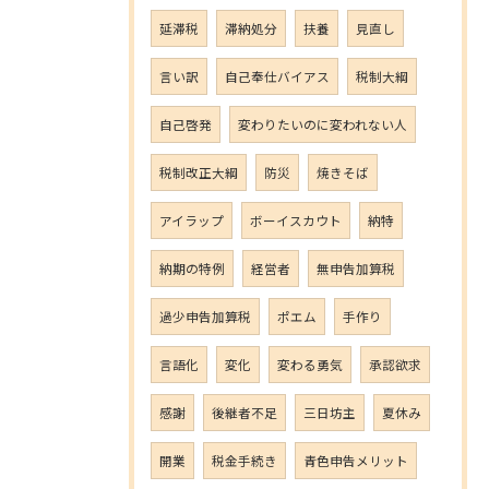
延滞税
滞納処分
扶養
見直し
言い訳
自己奉仕バイアス
税制大綱
自己啓発
変わりたいのに変われない人
税制改正大綱
防災
焼きそば
アイラップ
ボーイスカウト
納特
納期の特例
経営者
無申告加算税
過少申告加算税
ポエム
手作り
言語化
変化
変わる勇気
承認欲求
感謝
後継者不足
三日坊主
夏休み
開業
税金手続き
青色申告メリット