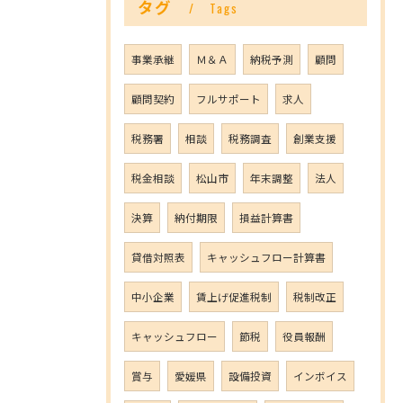
タグ
Tags
事業承継
Ｍ＆Ａ
納税予測
顧問
顧問契約
フルサポート
求人
税務署
相談
税務調査
創業支援
税金相談
松山市
年末調整
法人
決算
納付期限
損益計算書
貸借対照表
キャッシュフロー計算書
中小企業
賃上げ促進税制
税制改正
キャッシュフロー
節税
役員報酬
賞与
愛媛県
設備投資
インボイス