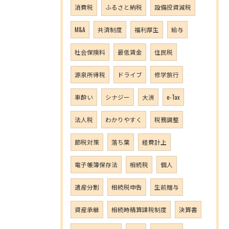
消費税
ふるさと納税
設備投資減税
M&A
共済制度
福利厚生
給与
社会保険料
最低賃金
住民税
源泉所得税
ドライブ
修学旅行
車酔い
シナジー
大洲
e-Tax
法人税
わかりやすく
税務調整
節税対策
落ち葉
経費計上
電子帳簿保存法
相続税
個人
遺産分割
相続税申告
生前贈与
資産承継
相続時精算課税制度
決算書