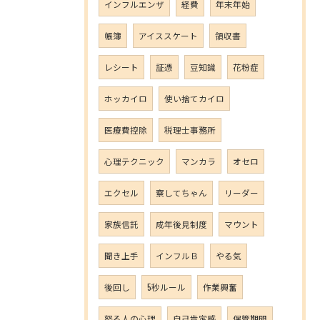
インフルエンザ
経費
年末年始
帳簿
アイススケート
領収書
レシート
証憑
豆知識
花粉症
ホッカイロ
使い捨てカイロ
医療費控除
税理士事務所
心理テクニック
マンカラ
オセロ
エクセル
察してちゃん
リーダー
家族信託
成年後見制度
マウント
聞き上手
インフルＢ
やる気
後回し
5秒ルール
作業興奮
怒る人の心理
自己肯定感
保管期間