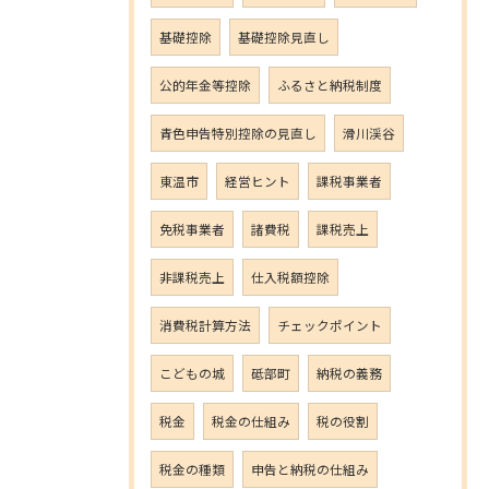
基礎控除
基礎控除見直し
公的年金等控除
ふるさと納税制度
青色申告特別控除の見直し
滑川渓谷
東温市
経営ヒント
課税事業者
免税事業者
諸費税
課税売上
非課税売上
仕入税額控除
消費税計算方法
チェックポイント
こどもの城
砥部町
納税の義務
税金
税金の仕組み
税の役割
税金の種類
申告と納税の仕組み