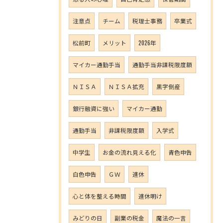
注意点
チーム
税理士事務
卒業式
松前町
メリット
2026年
マイカー通勤手当
通勤手当非課税限度額
ＮＩＳＡ
ＮＩＳＡ拡充
黒字倒産
銀行融資に強い
マイカー通勤
通勤手当
非課税限度額
入学式
中学生
お金の流れ見える化
青色申告
白色申告
ＧＷ
連休
心と体を整える時間
連休明け
みどりの日
副業の税金
魔法の一言