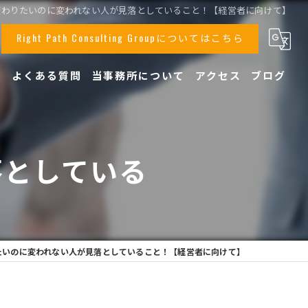
変わりたいのに変われない人が見落としていること！【経営者に向けて】
Right Path Consulting Groupについてはこちら
声
よくある質問
当事務所について
アクセス
ブログ
事業承継
顧問
落としている
相続
】
税務
創業支援
たいのに変われない人が見落としていること！【経営者に向けて】