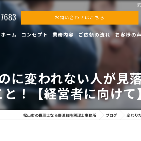
-7683
お問い合わせはこちら
ホーム
コンセプト
業務内容
ご依頼の流れ
お客様の
のに変われない人が見
こと！【経営者に向けて
松山市の税理士なら廣瀬和隆税理士事務所
ブログ
変わり