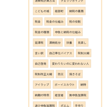
消費税計算方法
チェックポイント
こどもの城
砥部町
納税の義務
税金
税金の仕組み
税の役割
税金の種類
申告と納税の仕組み
延滞税
滞納処分
扶養
見直し
言い訳
自己奉仕バイアス
税制大綱
自己啓発
変わりたいのに変われない人
税制改正大綱
防災
焼きそば
アイラップ
ボーイスカウト
納特
納期の特例
経営者
無申告加算税
過少申告加算税
ポエム
手作り