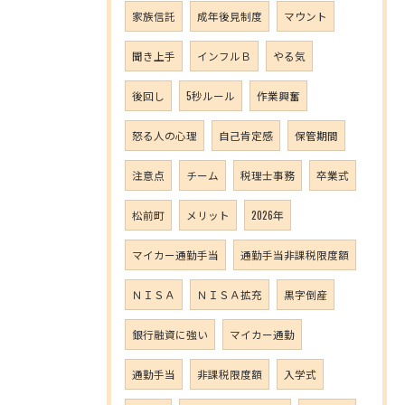
家族信託
成年後見制度
マウント
聞き上手
インフルＢ
やる気
後回し
5秒ルール
作業興奮
怒る人の心理
自己肯定感
保管期間
注意点
チーム
税理士事務
卒業式
松前町
メリット
2026年
マイカー通勤手当
通勤手当非課税限度額
ＮＩＳＡ
ＮＩＳＡ拡充
黒字倒産
銀行融資に強い
マイカー通勤
通勤手当
非課税限度額
入学式