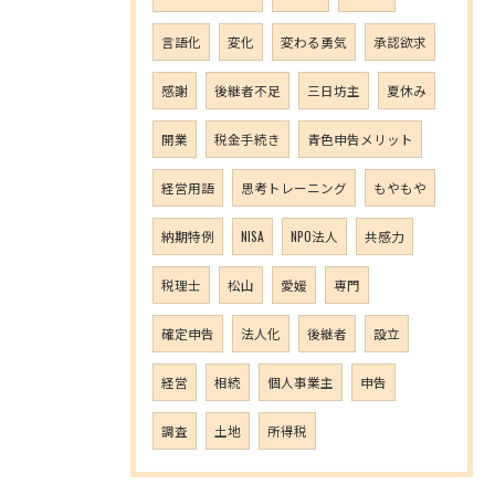
言語化
変化
変わる勇気
承認欲求
感謝
後継者不足
三日坊主
夏休み
開業
税金手続き
青色申告メリット
経営用語
思考トレーニング
もやもや
納期特例
NISA
NPO法人
共感力
税理士
松山
愛媛
専門
確定申告
法人化
後継者
設立
経営
相続
個人事業主
申告
調査
土地
所得税