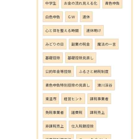
中学生
お金の流れ見える化
青色申告
白色申告
ＧＷ
連休
心と体を整える時間
連休明け
みどりの日
副業の税金
魔法の一言
基礎控除
基礎控除見直し
公的年金等控除
ふるさと納税制度
青色申告特別控除の見直し
滑川渓谷
東温市
経営ヒント
課税事業者
免税事業者
諸費税
課税売上
非課税売上
仕入税額控除