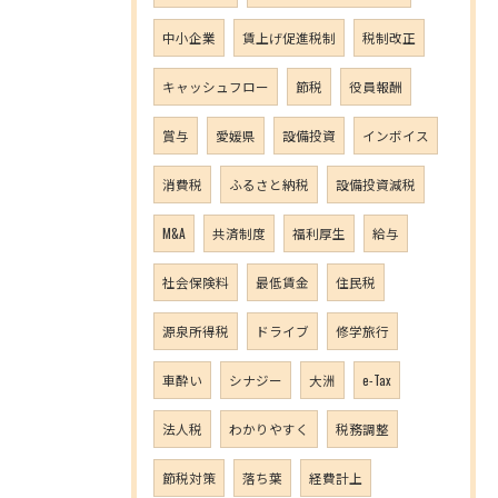
中小企業
賃上げ促進税制
税制改正
キャッシュフロー
節税
役員報酬
賞与
愛媛県
設備投資
インボイス
消費税
ふるさと納税
設備投資減税
M&A
共済制度
福利厚生
給与
社会保険料
最低賃金
住民税
源泉所得税
ドライブ
修学旅行
車酔い
シナジー
大洲
e-Tax
法人税
わかりやすく
税務調整
節税対策
落ち葉
経費計上