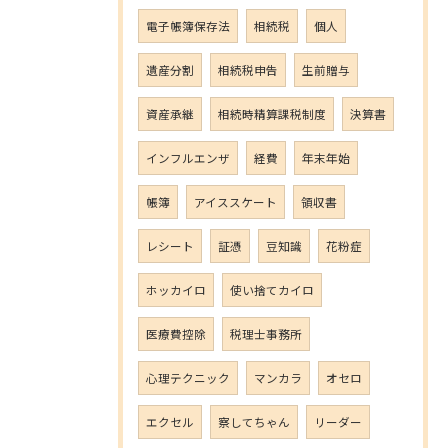
電子帳簿保存法
相続税
個人
遺産分割
相続税申告
生前贈与
資産承継
相続時精算課税制度
決算書
インフルエンザ
経費
年末年始
帳簿
アイススケート
領収書
レシート
証憑
豆知識
花粉症
ホッカイロ
使い捨てカイロ
医療費控除
税理士事務所
心理テクニック
マンカラ
オセロ
エクセル
察してちゃん
リーダー