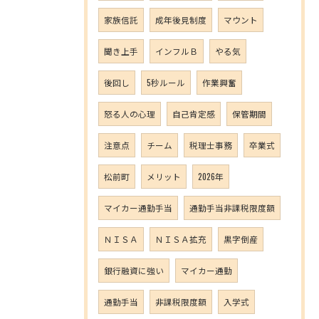
家族信託
成年後見制度
マウント
聞き上手
インフルＢ
やる気
後回し
5秒ルール
作業興奮
怒る人の心理
自己肯定感
保管期間
注意点
チーム
税理士事務
卒業式
松前町
メリット
2026年
マイカー通勤手当
通勤手当非課税限度額
ＮＩＳＡ
ＮＩＳＡ拡充
黒字倒産
銀行融資に強い
マイカー通勤
通勤手当
非課税限度額
入学式