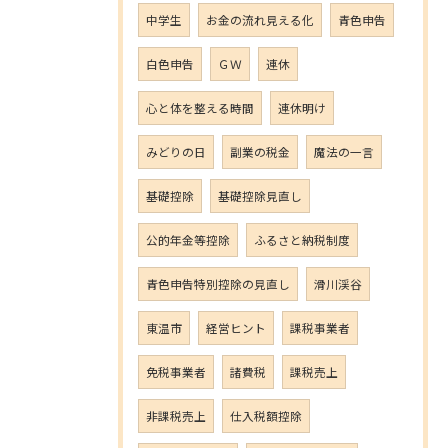
中学生
お金の流れ見える化
青色申告
白色申告
ＧＷ
連休
心と体を整える時間
連休明け
みどりの日
副業の税金
魔法の一言
基礎控除
基礎控除見直し
公的年金等控除
ふるさと納税制度
青色申告特別控除の見直し
滑川渓谷
東温市
経営ヒント
課税事業者
免税事業者
諸費税
課税売上
非課税売上
仕入税額控除