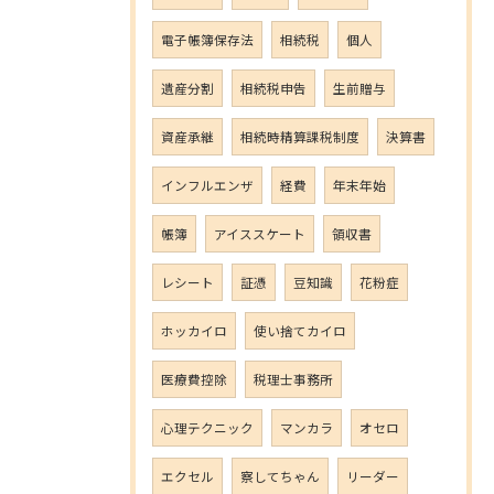
電子帳簿保存法
相続税
個人
遺産分割
相続税申告
生前贈与
資産承継
相続時精算課税制度
決算書
インフルエンザ
経費
年末年始
帳簿
アイススケート
領収書
レシート
証憑
豆知識
花粉症
ホッカイロ
使い捨てカイロ
医療費控除
税理士事務所
心理テクニック
マンカラ
オセロ
エクセル
察してちゃん
リーダー