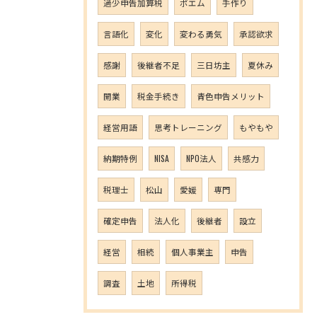
過少申告加算税
ポエム
手作り
言語化
変化
変わる勇気
承認欲求
感謝
後継者不足
三日坊主
夏休み
開業
税金手続き
青色申告メリット
経営用語
思考トレーニング
もやもや
納期特例
NISA
NPO法人
共感力
税理士
松山
愛媛
専門
確定申告
法人化
後継者
設立
経営
相続
個人事業主
申告
調査
土地
所得税