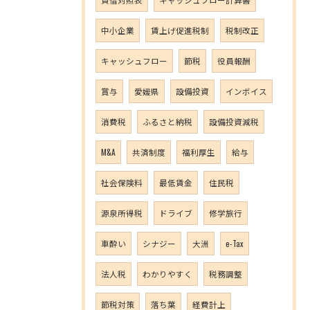
中小企業
賃上げ促進税制
税制改正
キャッシュフロー
節税
役員報酬
賞与
愛媛県
設備投資
インボイス
消費税
ふるさと納税
設備投資減税
M&A
共済制度
福利厚生
給与
社会保険料
最低賃金
住民税
源泉所得税
ドライブ
修学旅行
車酔い
シナジー
大洲
e-Tax
法人税
わかりやすく
税務調整
節税対策
落ち葉
経費計上