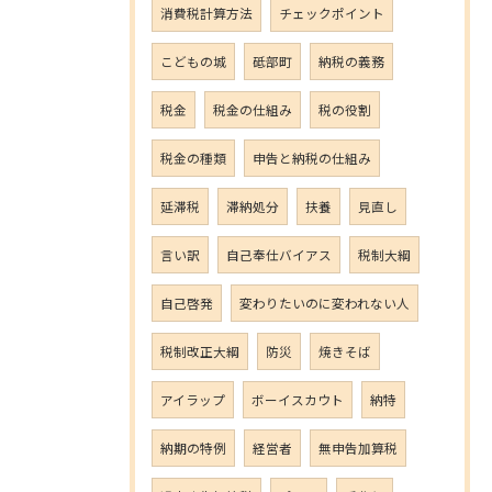
消費税計算方法
チェックポイント
こどもの城
砥部町
納税の義務
税金
税金の仕組み
税の役割
税金の種類
申告と納税の仕組み
延滞税
滞納処分
扶養
見直し
言い訳
自己奉仕バイアス
税制大綱
自己啓発
変わりたいのに変われない人
税制改正大綱
防災
焼きそば
アイラップ
ボーイスカウト
納特
納期の特例
経営者
無申告加算税