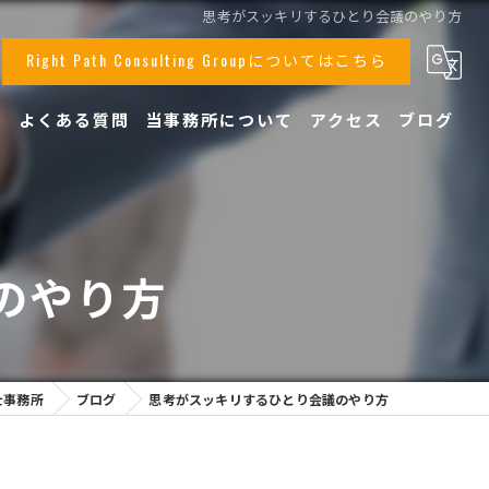
思考がスッキリするひとり会議のやり方
Right Path Consulting Groupについてはこちら
声
よくある質問
当事務所について
アクセス
ブログ
事業承継
顧問
のやり方
相続
税務
創業支援
士事務所
ブログ
思考がスッキリするひとり会議のやり方