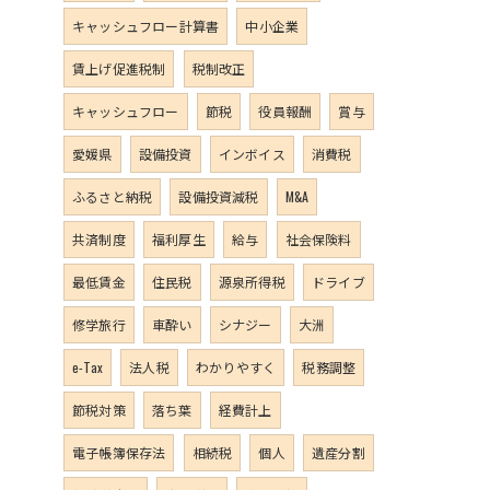
キャッシュフロー計算書
中小企業
賃上げ促進税制
税制改正
キャッシュフロー
節税
役員報酬
賞与
愛媛県
設備投資
インボイス
消費税
ふるさと納税
設備投資減税
M&A
共済制度
福利厚生
給与
社会保険料
最低賃金
住民税
源泉所得税
ドライブ
修学旅行
車酔い
シナジー
大洲
e-Tax
法人税
わかりやすく
税務調整
節税対策
落ち葉
経費計上
電子帳簿保存法
相続税
個人
遺産分割