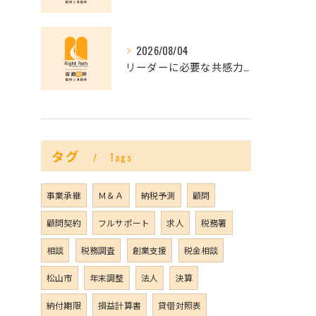
2026/08/04
リーダーに必要な共感力とは？
タグ
Tags
事業承継
Ｍ＆Ａ
納税予測
顧問
顧問契約
フルサポート
求人
税務署
相談
税務調査
創業支援
税金相談
松山市
年末調整
法人
決算
納付期限
損益計算書
貸借対照表