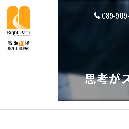
089-909
思考が