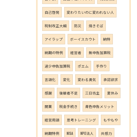
自己啓発
変わりたいのに変われない人
税制改正大綱
防災
焼きそば
アイラップ
ボーイスカウト
納特
納期の特例
経営者
無申告加算税
過少申告加算税
ポエム
手作り
言語化
変化
変わる勇気
承認欲求
感謝
後継者不足
三日坊主
夏休み
開業
税金手続き
青色申告メリット
経営用語
思考トレーニング
もやもや
納期特例
NISA
NPO法人
共感力