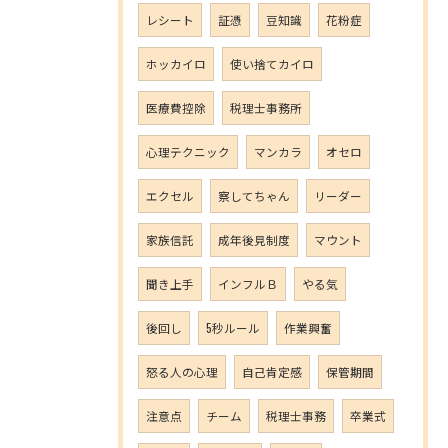
レシート
証憑
豆知識
花粉症
ホッカイロ
使い捨てカイロ
医療費控除
税理士事務所
心理テクニック
マンカラ
オセロ
エクセル
察してちゃん
リーダー
家族信託
成年後見制度
マウント
聞き上手
インフルＢ
やる気
後回し
5秒ルール
作業興奮
怒る人の心理
自己肯定感
保管期間
注意点
チーム
税理士事務
卒業式