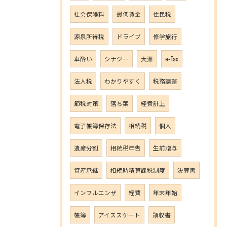
社会保険料
最低賃金
住民税
源泉所得税
ドライブ
修学旅行
車酔い
シナジー
大洲
e-Tax
法人税
わかりやすく
税務調整
節税対策
落ち葉
経費計上
電子帳簿保存法
相続税
個人
遺産分割
相続税申告
生前贈与
資産承継
相続時精算課税制度
決算書
インフルエンザ
経費
年末年始
帳簿
アイススケート
領収書