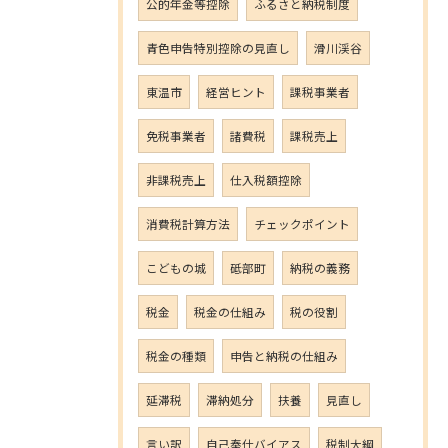
公的年金等控除
ふるさと納税制度
青色申告特別控除の見直し
滑川渓谷
東温市
経営ヒント
課税事業者
免税事業者
諸費税
課税売上
非課税売上
仕入税額控除
消費税計算方法
チェックポイント
こどもの城
砥部町
納税の義務
税金
税金の仕組み
税の役割
税金の種類
申告と納税の仕組み
延滞税
滞納処分
扶養
見直し
言い訳
自己奉仕バイアス
税制大綱