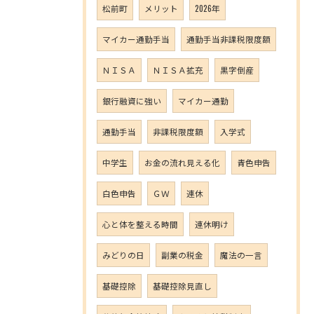
松前町
メリット
2026年
マイカー通勤手当
通勤手当非課税限度額
ＮＩＳＡ
ＮＩＳＡ拡充
黒字倒産
銀行融資に強い
マイカー通勤
通勤手当
非課税限度額
入学式
中学生
お金の流れ見える化
青色申告
白色申告
ＧＷ
連休
心と体を整える時間
連休明け
みどりの日
副業の税金
魔法の一言
基礎控除
基礎控除見直し