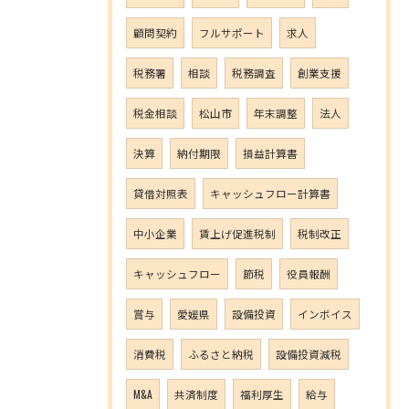
顧問契約
フルサポート
求人
税務署
相談
税務調査
創業支援
税金相談
松山市
年末調整
法人
決算
納付期限
損益計算書
貸借対照表
キャッシュフロー計算書
中小企業
賃上げ促進税制
税制改正
キャッシュフロー
節税
役員報酬
賞与
愛媛県
設備投資
インボイス
消費税
ふるさと納税
設備投資減税
M&A
共済制度
福利厚生
給与