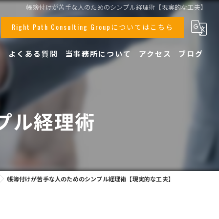
帳簿付けが苦手な人のためのシンプル経理術【現実的な工夫】
Right Path Consulting Groupについてはこちら
声
よくある質問
当事務所について
アクセス
ブログ
事業承継
顧問
プル経理術
相続
税務
創業支援
帳簿付けが苦手な人のためのシンプル経理術【現実的な工夫】