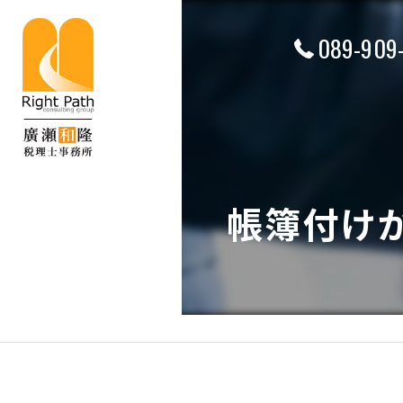
089-909
帳簿付け