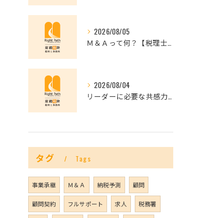
2026/08/05
Ｍ＆Ａって何？【税理士だからできること】
2026/08/04
リーダーに必要な共感力とは？
タグ
Tags
事業承継
Ｍ＆Ａ
納税予測
顧問
顧問契約
フルサポート
求人
税務署