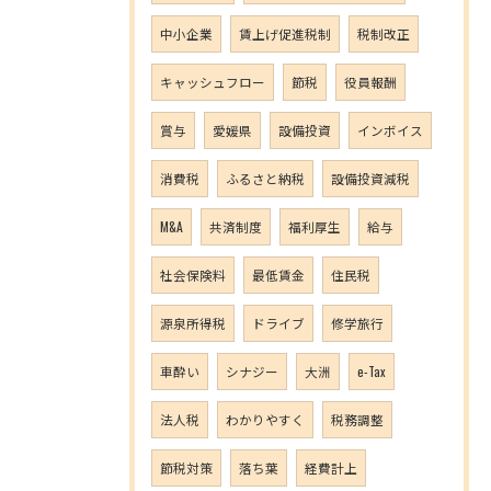
中小企業
賃上げ促進税制
税制改正
キャッシュフロー
節税
役員報酬
賞与
愛媛県
設備投資
インボイス
消費税
ふるさと納税
設備投資減税
M&A
共済制度
福利厚生
給与
社会保険料
最低賃金
住民税
源泉所得税
ドライブ
修学旅行
車酔い
シナジー
大洲
e-Tax
法人税
わかりやすく
税務調整
節税対策
落ち葉
経費計上