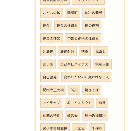
こどもの城
砥部町
納税の義務
税金
税金の仕組み
税の役割
税金の種類
申告と納税の仕組み
延滞税
滞納処分
扶養
見直し
言い訳
自己奉仕バイアス
税制大綱
自己啓発
変わりたいのに変われない人
税制改正大綱
防災
焼きそば
アイラップ
ボーイスカウト
納特
納期の特例
経営者
無申告加算税
過少申告加算税
ポエム
手作り