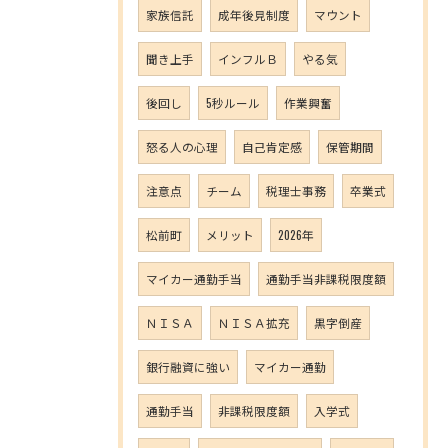
家族信託
成年後見制度
マウント
聞き上手
インフルＢ
やる気
後回し
5秒ルール
作業興奮
怒る人の心理
自己肯定感
保管期間
注意点
チーム
税理士事務
卒業式
松前町
メリット
2026年
マイカー通勤手当
通勤手当非課税限度額
ＮＩＳＡ
ＮＩＳＡ拡充
黒字倒産
銀行融資に強い
マイカー通勤
通勤手当
非課税限度額
入学式