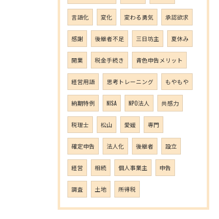
言語化
変化
変わる勇気
承認欲求
感謝
後継者不足
三日坊主
夏休み
開業
税金手続き
青色申告メリット
経営用語
思考トレーニング
もやもや
納期特例
NISA
NPO法人
共感力
税理士
松山
愛媛
専門
確定申告
法人化
後継者
設立
経営
相続
個人事業主
申告
調査
土地
所得税