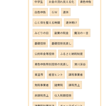
中学生
お金の流れ見える化
青色申告
白色申告
ＧＷ
連休
心と体を整える時間
連休明け
みどりの日
副業の税金
魔法の一言
基礎控除
基礎控除見直し
公的年金等控除
ふるさと納税制度
青色申告特別控除の見直し
滑川渓谷
東温市
経営ヒント
課税事業者
免税事業者
諸費税
課税売上
非課税売上
仕入税額控除
消費税計算方法
チェックポイント