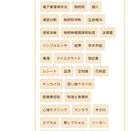
電子帳簿保存法
相続税
個人
遺産分割
相続税申告
生前贈与
資産承継
相続時精算課税制度
決算書
インフルエンザ
経費
年末年始
帳簿
アイススケート
領収書
レシート
証憑
豆知識
花粉症
ホッカイロ
使い捨てカイロ
医療費控除
税理士事務所
心理テクニック
マンカラ
オセロ
エクセル
察してちゃん
リーダー