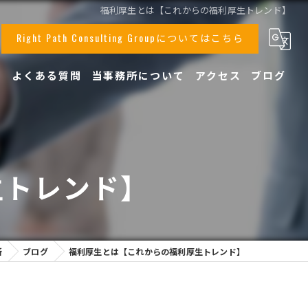
福利厚生とは【これからの福利厚生トレンド】
Right Path Consulting Groupについてはこちら
声
よくある質問
当事務所について
アクセス
ブログ
事業承継
顧問
生トレンド】
相続
税務
創業支援
所
ブログ
福利厚生とは【これからの福利厚生トレンド】