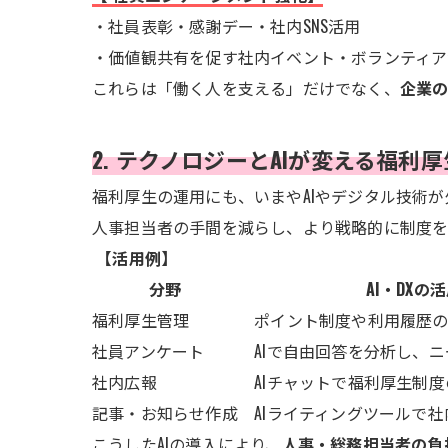
・社員表彰・感謝デー・社内SNS活用
・価値観共有を促す社内イベント・ボランティア
これらは「働く人を支える」だけでなく、
企業
2. テクノロジーとAIが変える福利
福利厚生の運用にも、いまやAIやデジタル技術
人事担当者の手間を減らし、より戦略的に制度を
【活用例】
分野
AI・DXの
福利厚生管理
ポイント制度や利用履歴の
社員アンケート
AIで自由回答を分析し、ニ
社内広報
AIチャットで福利厚生制度
記事・お知らせ作成
AIライティングツールで社
こうしたAIの導入により、
人事・総務担当者の負