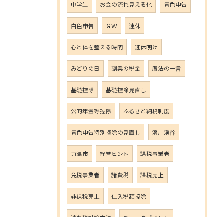
中学生
お金の流れ見える化
青色申告
白色申告
ＧＷ
連休
心と体を整える時間
連休明け
みどりの日
副業の税金
魔法の一言
基礎控除
基礎控除見直し
公的年金等控除
ふるさと納税制度
青色申告特別控除の見直し
滑川渓谷
東温市
経営ヒント
課税事業者
免税事業者
諸費税
課税売上
非課税売上
仕入税額控除