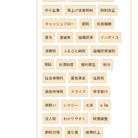
中小企業
賃上げ促進税制
税制改正
キャッシュフロー
節税
役員報酬
賞与
愛媛県
設備投資
インボイス
消費税
ふるさと納税
設備投資減税
M&A
共済制度
福利厚生
給与
社会保険料
最低賃金
住民税
源泉所得税
ドライブ
修学旅行
車酔い
シナジー
大洲
e-Tax
法人税
わかりやすく
税務調整
節税対策
落ち葉
経費計上