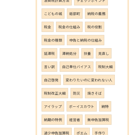
消費税計算方法
チェックポイント
こどもの城
砥部町
納税の義務
税金
税金の仕組み
税の役割
税金の種類
申告と納税の仕組み
延滞税
滞納処分
扶養
見直し
言い訳
自己奉仕バイアス
税制大綱
自己啓発
変わりたいのに変われない人
税制改正大綱
防災
焼きそば
アイラップ
ボーイスカウト
納特
納期の特例
経営者
無申告加算税
過少申告加算税
ポエム
手作り