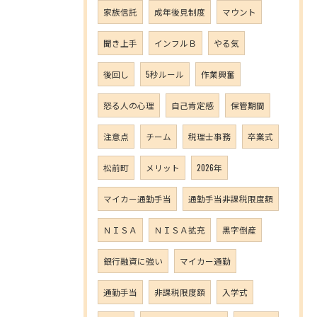
家族信託
成年後見制度
マウント
聞き上手
インフルＢ
やる気
後回し
5秒ルール
作業興奮
怒る人の心理
自己肯定感
保管期間
注意点
チーム
税理士事務
卒業式
松前町
メリット
2026年
マイカー通勤手当
通勤手当非課税限度額
ＮＩＳＡ
ＮＩＳＡ拡充
黒字倒産
銀行融資に強い
マイカー通勤
通勤手当
非課税限度額
入学式