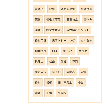
言語化
変化
変わる勇気
承認欲求
感謝
後継者不足
三日坊主
夏休み
開業
税金手続き
青色申告メリット
経営用語
思考トレーニング
もやもや
納期特例
NISA
NPO法人
共感力
税理士
松山
愛媛
専門
確定申告
法人化
後継者
設立
経営
相続
個人事業主
申告
調査
土地
所得税