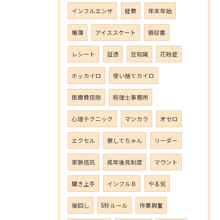
インフルエンザ
経費
年末年始
帳簿
アイススケート
領収書
レシート
証憑
豆知識
花粉症
ホッカイロ
使い捨てカイロ
医療費控除
税理士事務所
心理テクニック
マンカラ
オセロ
エクセル
察してちゃん
リーダー
家族信託
成年後見制度
マウント
聞き上手
インフルＢ
やる気
後回し
5秒ルール
作業興奮