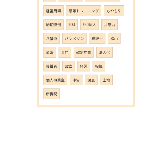
経営用語
思考トレーニング
もやもや
納期特例
NISA
NPO法人
共感力
八幡浜
パンメゾン
税理士
松山
愛媛
専門
確定申告
法人化
後継者
設立
経営
相続
個人事業主
申告
調査
土地
所得税