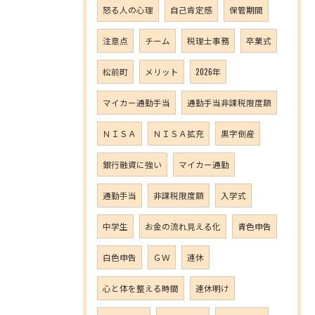
怒る人の心理
自己肯定感
保管期間
注意点
チーム
税理士事務
卒業式
松前町
メリット
2026年
マイカー通勤手当
通勤手当非課税限度額
ＮＩＳＡ
ＮＩＳＡ拡充
黒字倒産
銀行融資に強い
マイカー通勤
通勤手当
非課税限度額
入学式
中学生
お金の流れ見える化
青色申告
白色申告
ＧＷ
連休
心と体を整える時間
連休明け