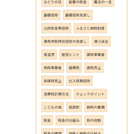
みどりの日
副業の税金
魔法の一言
基礎控除
基礎控除見直し
公的年金等控除
ふるさと納税制度
青色申告特別控除の見直し
滑川渓谷
東温市
経営ヒント
課税事業者
免税事業者
諸費税
課税売上
非課税売上
仕入税額控除
消費税計算方法
チェックポイント
こどもの城
砥部町
納税の義務
税金
税金の仕組み
税の役割
税金の種類
申告と納税の仕組み