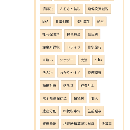
消費税
ふるさと納税
設備投資減税
M&A
共済制度
福利厚生
給与
社会保険料
最低賃金
住民税
源泉所得税
ドライブ
修学旅行
車酔い
シナジー
大洲
e-Tax
法人税
わかりやすく
税務調整
節税対策
落ち葉
経費計上
電子帳簿保存法
相続税
個人
遺産分割
相続税申告
生前贈与
資産承継
相続時精算課税制度
決算書