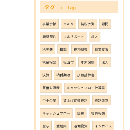
タグ
Tags
事業承継
Ｍ＆Ａ
納税予測
顧問
顧問契約
フルサポート
求人
税務署
相談
税務調査
創業支援
税金相談
松山市
年末調整
法人
決算
納付期限
損益計算書
貸借対照表
キャッシュフロー計算書
中小企業
賃上げ促進税制
税制改正
キャッシュフロー
節税
役員報酬
賞与
愛媛県
設備投資
インボイス