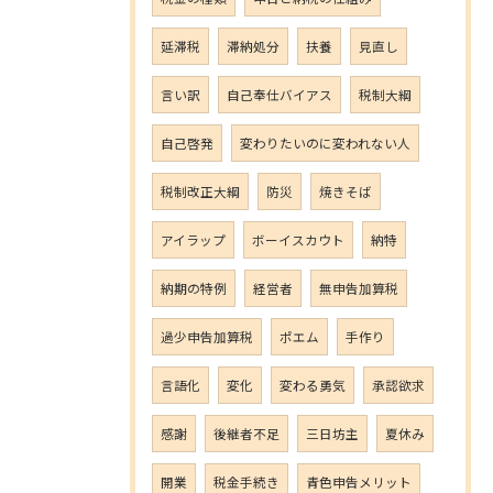
延滞税
滞納処分
扶養
見直し
言い訳
自己奉仕バイアス
税制大綱
自己啓発
変わりたいのに変われない人
税制改正大綱
防災
焼きそば
アイラップ
ボーイスカウト
納特
納期の特例
経営者
無申告加算税
過少申告加算税
ポエム
手作り
言語化
変化
変わる勇気
承認欲求
感謝
後継者不足
三日坊主
夏休み
開業
税金手続き
青色申告メリット