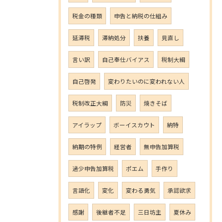
税金の種類
申告と納税の仕組み
延滞税
滞納処分
扶養
見直し
言い訳
自己奉仕バイアス
税制大綱
自己啓発
変わりたいのに変われない人
税制改正大綱
防災
焼きそば
アイラップ
ボーイスカウト
納特
納期の特例
経営者
無申告加算税
過少申告加算税
ポエム
手作り
言語化
変化
変わる勇気
承認欲求
感謝
後継者不足
三日坊主
夏休み