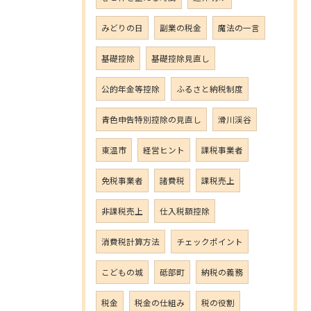
みどりの日
副業の税金
魔法の一言
基礎控除
基礎控除見直し
公的年金等控除
ふるさと納税制度
青色申告特別控除の見直し
滑川渓谷
東温市
経営ヒント
課税事業者
免税事業者
諸費税
課税売上
非課税売上
仕入税額控除
消費税計算方法
チェックポイント
こどもの城
砥部町
納税の義務
税金
税金の仕組み
税の役割