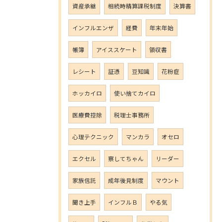
資産承継
相続時精算課税制度
決算書
インフルエンザ
経費
年末年始
帳簿
アイススケート
領収書
レシート
証憑
豆知識
花粉症
ホッカイロ
使い捨てカイロ
医療費控除
税理士事務所
心理テクニック
マンカラ
オセロ
エクセル
察してちゃん
リーダー
家族信託
成年後見制度
マウント
聞き上手
インフルＢ
やる気