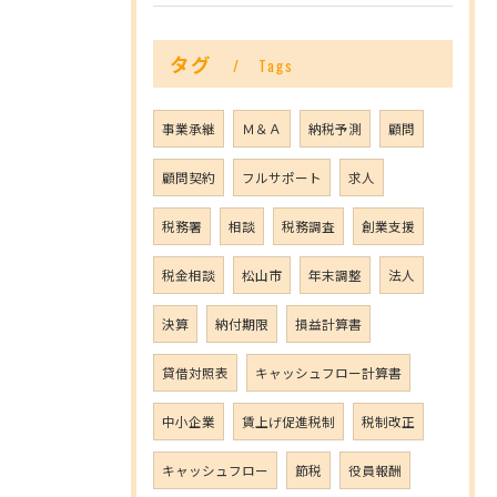
タグ
Tags
事業承継
Ｍ＆Ａ
納税予測
顧問
顧問契約
フルサポート
求人
税務署
相談
税務調査
創業支援
税金相談
松山市
年末調整
法人
決算
納付期限
損益計算書
貸借対照表
キャッシュフロー計算書
中小企業
賃上げ促進税制
税制改正
キャッシュフロー
節税
役員報酬