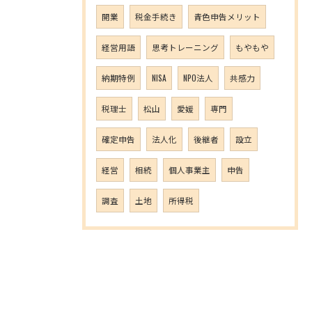
開業
税金手続き
青色申告メリット
経営用語
思考トレーニング
もやもや
納期特例
NISA
NPO法人
共感力
税理士
松山
愛媛
専門
確定申告
法人化
後継者
設立
経営
相続
個人事業主
申告
調査
土地
所得税