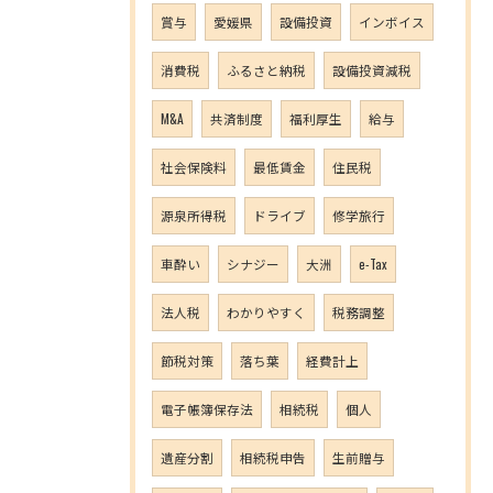
賞与
愛媛県
設備投資
インボイス
消費税
ふるさと納税
設備投資減税
M&A
共済制度
福利厚生
給与
社会保険料
最低賃金
住民税
源泉所得税
ドライブ
修学旅行
車酔い
シナジー
大洲
e-Tax
法人税
わかりやすく
税務調整
節税対策
落ち葉
経費計上
電子帳簿保存法
相続税
個人
遺産分割
相続税申告
生前贈与