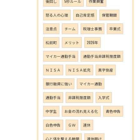
後回し
5秒ルール
作業興奮
怒る人の心理
自己肯定感
保管期間
注意点
チーム
税理士事務
卒業式
松前町
メリット
2026年
マイカー通勤手当
通勤手当非課税限度額
ＮＩＳＡ
ＮＩＳＡ拡充
黒字倒産
銀行融資に強い
マイカー通勤
通勤手当
非課税限度額
入学式
中学生
お金の流れ見える化
青色申告
白色申告
ＧＷ
連休
心と体を整える時間
連休明け