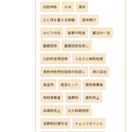
白色申告
ＧＷ
連休
心と体を整える時間
連休明け
みどりの日
副業の税金
魔法の一言
基礎控除
基礎控除見直し
公的年金等控除
ふるさと納税制度
青色申告特別控除の見直し
滑川渓谷
東温市
経営ヒント
課税事業者
免税事業者
諸費税
課税売上
非課税売上
仕入税額控除
消費税計算方法
チェックポイント