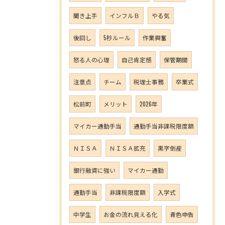
聞き上手
インフルＢ
やる気
後回し
5秒ルール
作業興奮
怒る人の心理
自己肯定感
保管期間
注意点
チーム
税理士事務
卒業式
松前町
メリット
2026年
マイカー通勤手当
通勤手当非課税限度額
ＮＩＳＡ
ＮＩＳＡ拡充
黒字倒産
銀行融資に強い
マイカー通勤
通勤手当
非課税限度額
入学式
中学生
お金の流れ見える化
青色申告