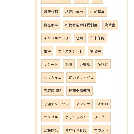
遺産分割
相続税申告
生前贈与
資産承継
相続時精算課税制度
決算書
インフルエンザ
経費
年末年始
帳簿
アイススケート
領収書
レシート
証憑
豆知識
花粉症
ホッカイロ
使い捨てカイロ
医療費控除
税理士事務所
心理テクニック
マンカラ
オセロ
エクセル
察してちゃん
リーダー
家族信託
成年後見制度
マウント