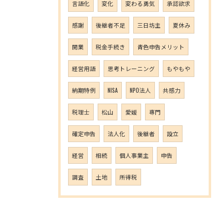
言語化
変化
変わる勇気
承認欲求
感謝
後継者不足
三日坊主
夏休み
開業
税金手続き
青色申告メリット
経営用語
思考トレーニング
もやもや
納期特例
NISA
NPO法人
共感力
税理士
松山
愛媛
専門
確定申告
法人化
後継者
設立
経営
相続
個人事業主
申告
調査
土地
所得税