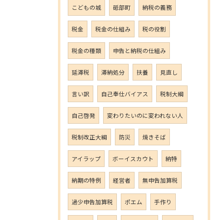
こどもの城
砥部町
納税の義務
税金
税金の仕組み
税の役割
税金の種類
申告と納税の仕組み
延滞税
滞納処分
扶養
見直し
言い訳
自己奉仕バイアス
税制大綱
自己啓発
変わりたいのに変われない人
税制改正大綱
防災
焼きそば
アイラップ
ボーイスカウト
納特
納期の特例
経営者
無申告加算税
過少申告加算税
ポエム
手作り