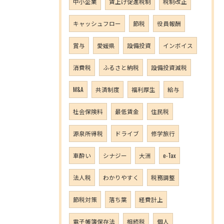
中小企業
賃上げ促進税制
税制改正
キャッシュフロー
節税
役員報酬
賞与
愛媛県
設備投資
インボイス
消費税
ふるさと納税
設備投資減税
M&A
共済制度
福利厚生
給与
社会保険料
最低賃金
住民税
源泉所得税
ドライブ
修学旅行
車酔い
シナジー
大洲
e-Tax
法人税
わかりやすく
税務調整
節税対策
落ち葉
経費計上
電子帳簿保存法
相続税
個人