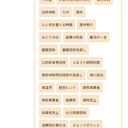
白色申告
ＧＷ
連休
心と体を整える時間
連休明け
みどりの日
副業の税金
魔法の一言
基礎控除
基礎控除見直し
公的年金等控除
ふるさと納税制度
青色申告特別控除の見直し
滑川渓谷
東温市
経営ヒント
課税事業者
免税事業者
諸費税
課税売上
非課税売上
仕入税額控除
消費税計算方法
チェックポイント