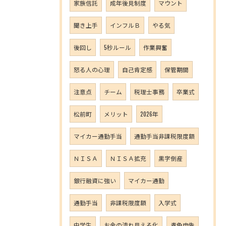
家族信託
成年後見制度
マウント
聞き上手
インフルＢ
やる気
後回し
5秒ルール
作業興奮
怒る人の心理
自己肯定感
保管期間
注意点
チーム
税理士事務
卒業式
松前町
メリット
2026年
マイカー通勤手当
通勤手当非課税限度額
ＮＩＳＡ
ＮＩＳＡ拡充
黒字倒産
銀行融資に強い
マイカー通勤
通勤手当
非課税限度額
入学式
中学生
お金の流れ見える化
青色申告