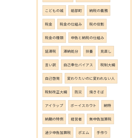
こどもの城
砥部町
納税の義務
税金
税金の仕組み
税の役割
税金の種類
申告と納税の仕組み
延滞税
滞納処分
扶養
見直し
言い訳
自己奉仕バイアス
税制大綱
自己啓発
変わりたいのに変われない人
税制改正大綱
防災
焼きそば
アイラップ
ボーイスカウト
納特
納期の特例
経営者
無申告加算税
過少申告加算税
ポエム
手作り