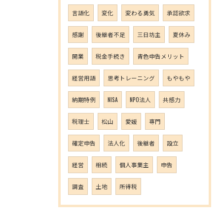
言語化
変化
変わる勇気
承認欲求
感謝
後継者不足
三日坊主
夏休み
開業
税金手続き
青色申告メリット
経営用語
思考トレーニング
もやもや
納期特例
NISA
NPO法人
共感力
税理士
松山
愛媛
専門
確定申告
法人化
後継者
設立
経営
相続
個人事業主
申告
調査
土地
所得税