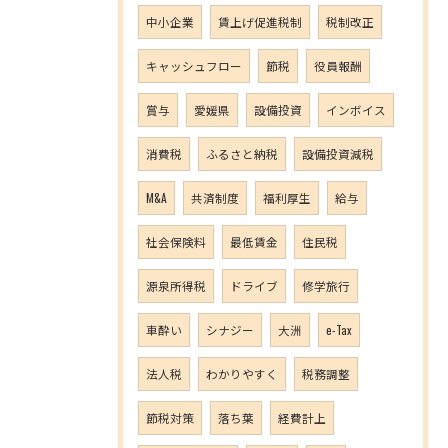
中小企業
賃上げ促進税制
税制改正
キャッシュフロー
節税
役員報酬
賞与
愛媛県
設備投資
インボイス
消費税
ふるさと納税
設備投資減税
M&A
共済制度
福利厚生
給与
社会保険料
最低賃金
住民税
源泉所得税
ドライブ
修学旅行
車酔い
シナジー
大洲
e-Tax
法人税
わかりやすく
税務調整
節税対策
落ち葉
経費計上