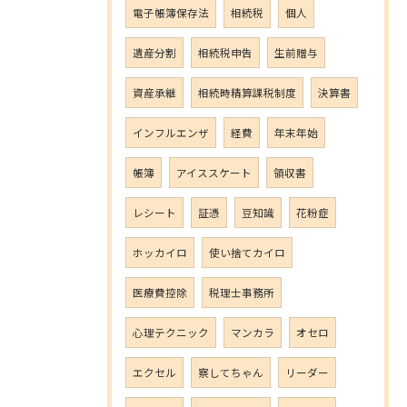
電子帳簿保存法
相続税
個人
遺産分割
相続税申告
生前贈与
資産承継
相続時精算課税制度
決算書
インフルエンザ
経費
年末年始
帳簿
アイススケート
領収書
レシート
証憑
豆知識
花粉症
ホッカイロ
使い捨てカイロ
医療費控除
税理士事務所
心理テクニック
マンカラ
オセロ
エクセル
察してちゃん
リーダー