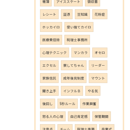
帳簿
アイススケート
領収書
レシート
証憑
豆知識
花粉症
ホッカイロ
使い捨てカイロ
医療費控除
税理士事務所
心理テクニック
マンカラ
オセロ
エクセル
察してちゃん
リーダー
家族信託
成年後見制度
マウント
聞き上手
インフルＢ
やる気
後回し
5秒ルール
作業興奮
怒る人の心理
自己肯定感
保管期間
注意点
チーム
税理士事務
卒業式