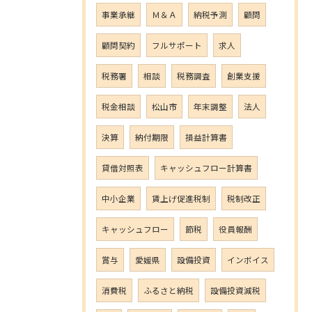
事業承継
Ｍ＆Ａ
納税予測
顧問
顧問契約
フルサポート
求人
税務署
相談
税務調査
創業支援
税金相談
松山市
年末調整
法人
決算
納付期限
損益計算書
貸借対照表
キャッシュフロー計算書
中小企業
賃上げ促進税制
税制改正
キャッシュフロー
節税
役員報酬
賞与
愛媛県
設備投資
インボイス
消費税
ふるさと納税
設備投資減税