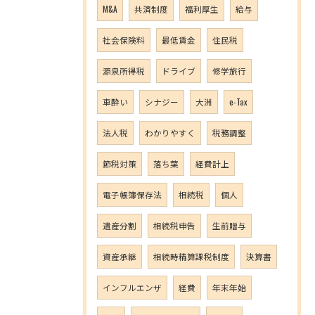
M&A
共済制度
福利厚生
給与
社会保険料
最低賃金
住民税
源泉所得税
ドライブ
修学旅行
車酔い
シナジー
大洲
e-Tax
法人税
わかりやすく
税務調整
節税対策
落ち葉
経費計上
電子帳簿保存法
相続税
個人
遺産分割
相続税申告
生前贈与
資産承継
相続時精算課税制度
決算書
インフルエンザ
経費
年末年始