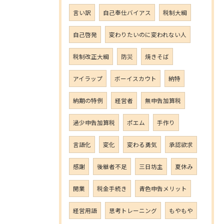
言い訳
自己奉仕バイアス
税制大綱
自己啓発
変わりたいのに変われない人
税制改正大綱
防災
焼きそば
アイラップ
ボーイスカウト
納特
納期の特例
経営者
無申告加算税
過少申告加算税
ポエム
手作り
言語化
変化
変わる勇気
承認欲求
感謝
後継者不足
三日坊主
夏休み
開業
税金手続き
青色申告メリット
経営用語
思考トレーニング
もやもや