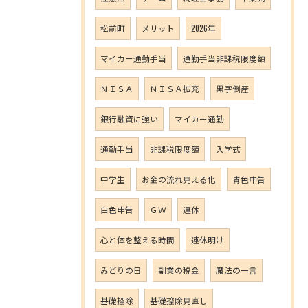
松前町
メリット
2026年
マイカー通勤手当
通勤手当非課税限度額
ＮＩＳＡ
ＮＩＳＡ拡充
黒字倒産
銀行融資に強い
マイカー通勤
通勤手当
非課税限度額
入学式
中学生
お金の流れ見える化
青色申告
白色申告
ＧＷ
連休
心と体を整える時間
連休明け
みどりの日
副業の税金
魔法の一言
基礎控除
基礎控除見直し