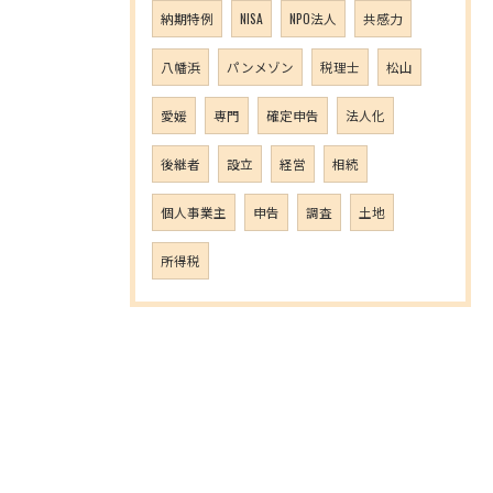
納期特例
NISA
NPO法人
共感力
八幡浜
パンメゾン
税理士
松山
愛媛
専門
確定申告
法人化
後継者
設立
経営
相続
個人事業主
申告
調査
土地
所得税