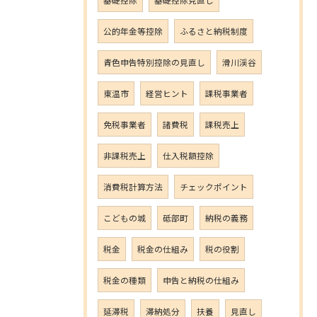
公的年金等控除
ふるさと納税制度
青色申告特別控除の見直し
滑川渓谷
東温市
経営ヒント
課税事業者
免税事業者
諸費税
課税売上
非課税売上
仕入税額控除
消費税計算方法
チェックポイント
こどもの城
砥部町
納税の義務
税金
税金の仕組み
税の役割
税金の種類
申告と納税の仕組み
延滞税
滞納処分
扶養
見直し