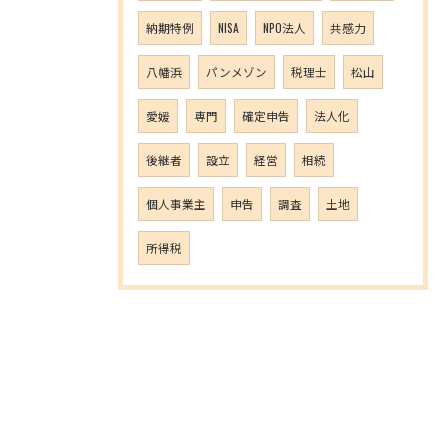
納期特例
NISA
NPO法人
共感力
八幡浜
パンメゾン
税理士
松山
愛媛
専門
確定申告
法人化
後継者
設立
経営
相続
個人事業主
申告
調査
土地
所得税