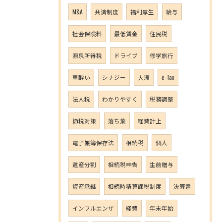
M&A
共済制度
福利厚生
給与
社会保険料
最低賃金
住民税
源泉所得税
ドライブ
修学旅行
車酔い
シナジー
大洲
e-Tax
法人税
わかりやすく
税務調整
節税対策
落ち葉
経費計上
電子帳簿保存法
相続税
個人
遺産分割
相続税申告
生前贈与
資産承継
相続時精算課税制度
決算書
インフルエンザ
経費
年末年始