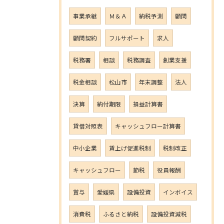
事業承継
Ｍ＆Ａ
納税予測
顧問
顧問契約
フルサポート
求人
税務署
相談
税務調査
創業支援
税金相談
松山市
年末調整
法人
決算
納付期限
損益計算書
貸借対照表
キャッシュフロー計算書
中小企業
賃上げ促進税制
税制改正
キャッシュフロー
節税
役員報酬
賞与
愛媛県
設備投資
インボイス
消費税
ふるさと納税
設備投資減税