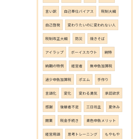
言い訳
自己奉仕バイアス
税制大綱
自己啓発
変わりたいのに変われない人
税制改正大綱
防災
焼きそば
アイラップ
ボーイスカウト
納特
納期の特例
経営者
無申告加算税
過少申告加算税
ポエム
手作り
言語化
変化
変わる勇気
承認欲求
感謝
後継者不足
三日坊主
夏休み
開業
税金手続き
青色申告メリット
経営用語
思考トレーニング
もやもや