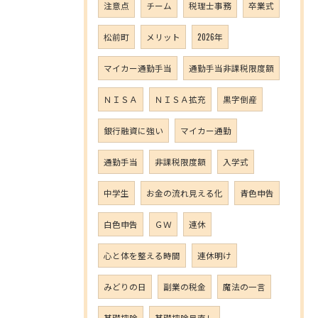
注意点
チーム
税理士事務
卒業式
松前町
メリット
2026年
マイカー通勤手当
通勤手当非課税限度額
ＮＩＳＡ
ＮＩＳＡ拡充
黒字倒産
銀行融資に強い
マイカー通勤
通勤手当
非課税限度額
入学式
中学生
お金の流れ見える化
青色申告
白色申告
ＧＷ
連休
心と体を整える時間
連休明け
みどりの日
副業の税金
魔法の一言
基礎控除
基礎控除見直し