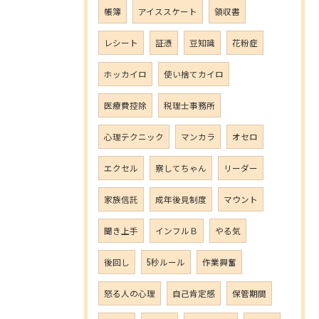
帳簿
アイススケート
領収書
レシート
証憑
豆知識
花粉症
ホッカイロ
使い捨てカイロ
医療費控除
税理士事務所
心理テクニック
マンカラ
オセロ
エクセル
察してちゃん
リーダー
家族信託
成年後見制度
マウント
聞き上手
インフルＢ
やる気
後回し
5秒ルール
作業興奮
怒る人の心理
自己肯定感
保管期間