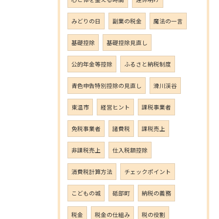
みどりの日
副業の税金
魔法の一言
基礎控除
基礎控除見直し
公的年金等控除
ふるさと納税制度
青色申告特別控除の見直し
滑川渓谷
東温市
経営ヒント
課税事業者
免税事業者
諸費税
課税売上
非課税売上
仕入税額控除
消費税計算方法
チェックポイント
こどもの城
砥部町
納税の義務
税金
税金の仕組み
税の役割