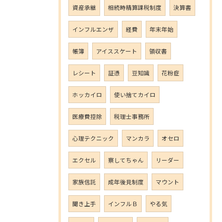
資産承継
相続時精算課税制度
決算書
インフルエンザ
経費
年末年始
帳簿
アイススケート
領収書
レシート
証憑
豆知識
花粉症
ホッカイロ
使い捨てカイロ
医療費控除
税理士事務所
心理テクニック
マンカラ
オセロ
エクセル
察してちゃん
リーダー
家族信託
成年後見制度
マウント
聞き上手
インフルＢ
やる気