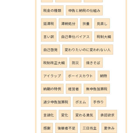
税金の種類
申告と納税の仕組み
延滞税
滞納処分
扶養
見直し
言い訳
自己奉仕バイアス
税制大綱
自己啓発
変わりたいのに変われない人
税制改正大綱
防災
焼きそば
アイラップ
ボーイスカウト
納特
納期の特例
経営者
無申告加算税
過少申告加算税
ポエム
手作り
言語化
変化
変わる勇気
承認欲求
感謝
後継者不足
三日坊主
夏休み