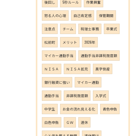
後回し
5秒ルール
作業興奮
怒る人の心理
自己肯定感
保管期間
注意点
チーム
税理士事務
卒業式
松前町
メリット
2026年
マイカー通勤手当
通勤手当非課税限度額
ＮＩＳＡ
ＮＩＳＡ拡充
黒字倒産
銀行融資に強い
マイカー通勤
通勤手当
非課税限度額
入学式
中学生
お金の流れ見える化
青色申告
白色申告
ＧＷ
連休
心と体を整える時間
連休明け