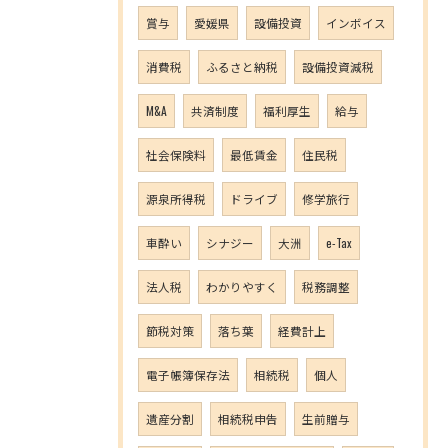
賞与
愛媛県
設備投資
インボイス
消費税
ふるさと納税
設備投資減税
M&A
共済制度
福利厚生
給与
社会保険料
最低賃金
住民税
源泉所得税
ドライブ
修学旅行
車酔い
シナジー
大洲
e-Tax
法人税
わかりやすく
税務調整
節税対策
落ち葉
経費計上
電子帳簿保存法
相続税
個人
遺産分割
相続税申告
生前贈与