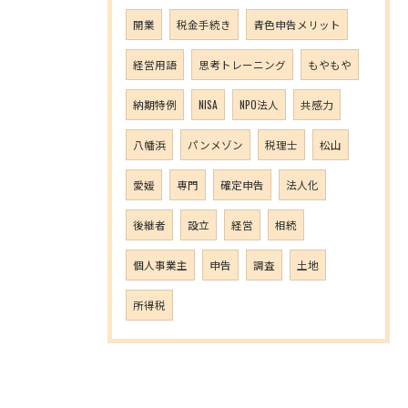
開業
税金手続き
青色申告メリット
経営用語
思考トレーニング
もやもや
納期特例
NISA
NPO法人
共感力
八幡浜
パンメゾン
税理士
松山
愛媛
専門
確定申告
法人化
後継者
設立
経営
相続
個人事業主
申告
調査
土地
所得税