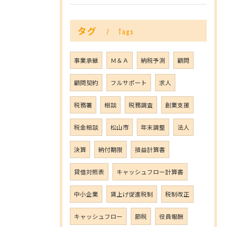
タグ
Tags
事業承継
Ｍ＆Ａ
納税予測
顧問
顧問契約
フルサポート
求人
税務署
相談
税務調査
創業支援
税金相談
松山市
年末調整
法人
決算
納付期限
損益計算書
貸借対照表
キャッシュフロー計算書
中小企業
賃上げ促進税制
税制改正
キャッシュフロー
節税
役員報酬