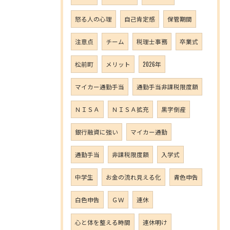
怒る人の心理
自己肯定感
保管期間
注意点
チーム
税理士事務
卒業式
松前町
メリット
2026年
マイカー通勤手当
通勤手当非課税限度額
ＮＩＳＡ
ＮＩＳＡ拡充
黒字倒産
銀行融資に強い
マイカー通勤
通勤手当
非課税限度額
入学式
中学生
お金の流れ見える化
青色申告
白色申告
ＧＷ
連休
心と体を整える時間
連休明け