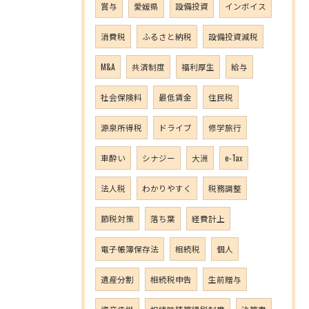
賞与
愛媛県
設備投資
インボイス
消費税
ふるさと納税
設備投資減税
M&A
共済制度
福利厚生
給与
社会保険料
最低賃金
住民税
源泉所得税
ドライブ
修学旅行
車酔い
シナジー
大洲
e-Tax
法人税
わかりやすく
税務調整
節税対策
落ち葉
経費計上
電子帳簿保存法
相続税
個人
遺産分割
相続税申告
生前贈与