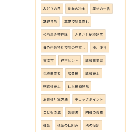
みどりの日
副業の税金
魔法の一言
基礎控除
基礎控除見直し
公的年金等控除
ふるさと納税制度
青色申告特別控除の見直し
滑川渓谷
東温市
経営ヒント
課税事業者
免税事業者
諸費税
課税売上
非課税売上
仕入税額控除
消費税計算方法
チェックポイント
こどもの城
砥部町
納税の義務
税金
税金の仕組み
税の役割