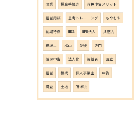
開業
税金手続き
青色申告メリット
経営用語
思考トレーニング
もやもや
納期特例
NISA
NPO法人
共感力
税理士
松山
愛媛
専門
確定申告
法人化
後継者
設立
経営
相続
個人事業主
申告
調査
土地
所得税