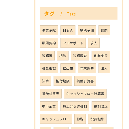
タグ
Tags
事業承継
Ｍ＆Ａ
納税予測
顧問
顧問契約
フルサポート
求人
税務署
相談
税務調査
創業支援
税金相談
松山市
年末調整
法人
決算
納付期限
損益計算書
貸借対照表
キャッシュフロー計算書
中小企業
賃上げ促進税制
税制改正
キャッシュフロー
節税
役員報酬