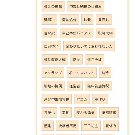
税金の種類
申告と納税の仕組み
延滞税
滞納処分
扶養
見直し
言い訳
自己奉仕バイアス
税制大綱
自己啓発
変わりたいのに変われない人
税制改正大綱
防災
焼きそば
アイラップ
ボーイスカウト
納特
納期の特例
経営者
無申告加算税
過少申告加算税
ポエム
手作り
言語化
変化
変わる勇気
承認欲求
感謝
後継者不足
三日坊主
夏休み