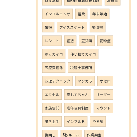
資産承継
相続時精算課税制度
決算書
インフルエンザ
経費
年末年始
帳簿
アイススケート
領収書
レシート
証憑
豆知識
花粉症
ホッカイロ
使い捨てカイロ
医療費控除
税理士事務所
心理テクニック
マンカラ
オセロ
エクセル
察してちゃん
リーダー
家族信託
成年後見制度
マウント
聞き上手
インフルＢ
やる気
後回し
5秒ルール
作業興奮