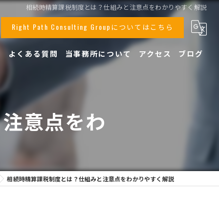
相続時精算課税制度とは？仕組みと注意点をわかりやすく解説
Right Path Consulting Groupについてはこちら
声
よくある質問
当事務所について
アクセス
ブログ
事業承継
顧問
と注意点をわ
相続
税務
創業支援
相続時精算課税制度とは？仕組みと注意点をわかりやすく解説