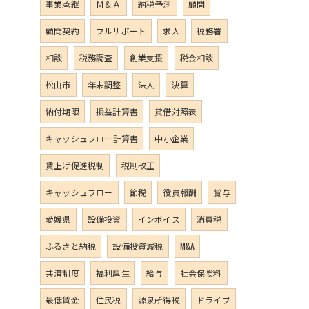
事業承継
Ｍ＆Ａ
納税予測
顧問
顧問契約
フルサポート
求人
税務署
相談
税務調査
創業支援
税金相談
松山市
年末調整
法人
決算
納付期限
損益計算書
貸借対照表
キャッシュフロー計算書
中小企業
賃上げ促進税制
税制改正
キャッシュフロー
節税
役員報酬
賞与
愛媛県
設備投資
インボイス
消費税
ふるさと納税
設備投資減税
M&A
共済制度
福利厚生
給与
社会保険料
最低賃金
住民税
源泉所得税
ドライブ