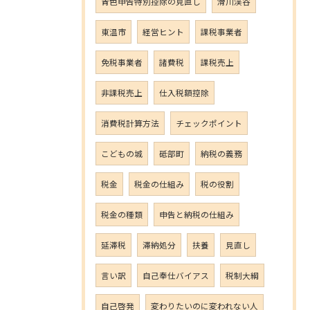
青色申告特別控除の見直し
滑川渓谷
東温市
経営ヒント
課税事業者
免税事業者
諸費税
課税売上
非課税売上
仕入税額控除
消費税計算方法
チェックポイント
こどもの城
砥部町
納税の義務
税金
税金の仕組み
税の役割
税金の種類
申告と納税の仕組み
延滞税
滞納処分
扶養
見直し
言い訳
自己奉仕バイアス
税制大綱
自己啓発
変わりたいのに変われない人