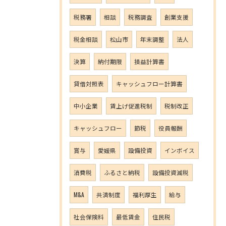
税務署
相談
税務調査
創業支援
税金相談
松山市
年末調整
法人
決算
納付期限
損益計算書
貸借対照表
キャッシュフロー計算書
中小企業
賃上げ促進税制
税制改正
キャッシュフロー
節税
役員報酬
賞与
愛媛県
設備投資
インボイス
消費税
ふるさと納税
設備投資減税
M&A
共済制度
福利厚生
給与
社会保険料
最低賃金
住民税