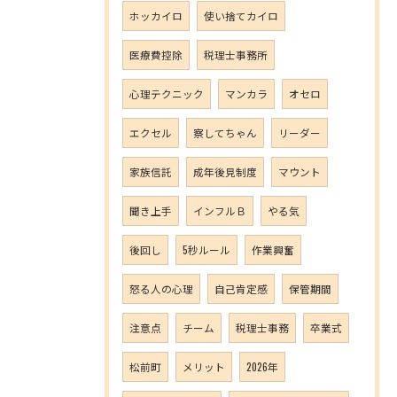
ホッカイロ
使い捨てカイロ
医療費控除
税理士事務所
心理テクニック
マンカラ
オセロ
エクセル
察してちゃん
リーダー
家族信託
成年後見制度
マウント
聞き上手
インフルＢ
やる気
後回し
5秒ルール
作業興奮
怒る人の心理
自己肯定感
保管期間
注意点
チーム
税理士事務
卒業式
松前町
メリット
2026年