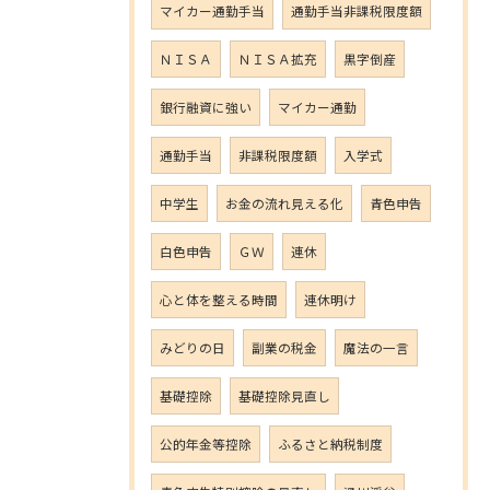
マイカー通勤手当
通勤手当非課税限度額
ＮＩＳＡ
ＮＩＳＡ拡充
黒字倒産
銀行融資に強い
マイカー通勤
通勤手当
非課税限度額
入学式
中学生
お金の流れ見える化
青色申告
白色申告
ＧＷ
連休
心と体を整える時間
連休明け
みどりの日
副業の税金
魔法の一言
基礎控除
基礎控除見直し
公的年金等控除
ふるさと納税制度