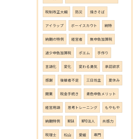
税制改正大綱
防災
焼きそば
アイラップ
ボーイスカウト
納特
納期の特例
経営者
無申告加算税
過少申告加算税
ポエム
手作り
言語化
変化
変わる勇気
承認欲求
感謝
後継者不足
三日坊主
夏休み
開業
税金手続き
青色申告メリット
経営用語
思考トレーニング
もやもや
納期特例
NISA
NPO法人
共感力
税理士
松山
愛媛
専門