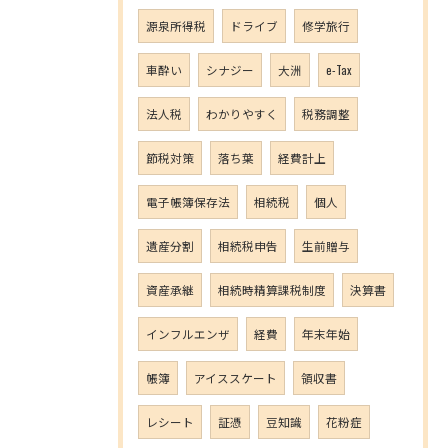
源泉所得税
ドライブ
修学旅行
車酔い
シナジー
大洲
e-Tax
法人税
わかりやすく
税務調整
節税対策
落ち葉
経費計上
電子帳簿保存法
相続税
個人
遺産分割
相続税申告
生前贈与
資産承継
相続時精算課税制度
決算書
インフルエンザ
経費
年末年始
帳簿
アイススケート
領収書
レシート
証憑
豆知識
花粉症